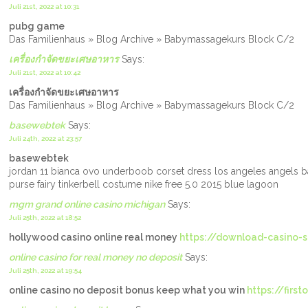
Juli 21st, 2022 at 10:31
pubg game
Das Familienhaus » Blog Archive » Babymassagekurs Block C/2
เครื่องกำจัดขยะเศษอาหาร
Says:
Juli 21st, 2022 at 10:42
เครื่องกำจัดขยะเศษอาหาร
Das Familienhaus » Blog Archive » Babymassagekurs Block C/2
basewebtek
Says:
Juli 24th, 2022 at 23:57
basewebtek
jordan 11 bianca ovo underboob corset dress los angeles angels b
purse fairy tinkerbell costume nike free 5.0 2015 blue lagoon
mgm grand online casino michigan
Says:
Juli 25th, 2022 at 18:52
hollywood casino online real money
https://download-casino-s
online casino for real money no deposit
Says:
Juli 25th, 2022 at 19:54
online casino no deposit bonus keep what you win
https://first