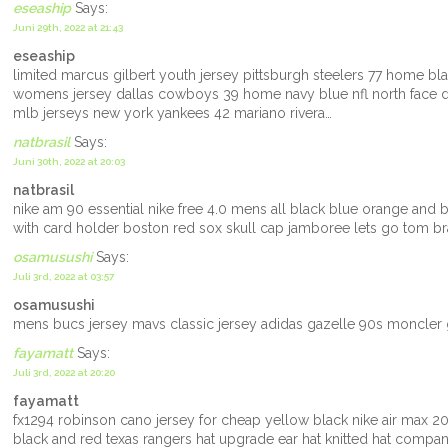
eseaship
Says:
Juni 29th, 2022 at 21:43
eseaship
limited marcus gilbert youth jersey pittsburgh steelers 77 home bl
womens jersey dallas cowboys 39 home navy blue nfl north face de
mlb jerseys new york yankees 42 mariano rivera…
natbrasil
Says:
Juni 30th, 2022 at 20:03
natbrasil
nike am 90 essential nike free 4.0 mens all black blue orange and b
with card holder boston red sox skull cap jamboree lets go tom br
osamusushi
Says:
Juli 3rd, 2022 at 03:57
osamusushi
mens bucs jersey mavs classic jersey adidas gazelle 90s moncler
fayamatt
Says:
Juli 3rd, 2022 at 20:20
fayamatt
fx1294 robinson cano jersey for cheap yellow black nike air max 2
black and red texas rangers hat upgrade ear hat knitted hat compa