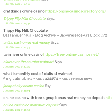
Juli 26th, 2022 at 06:11
draftkings online casino
https://onlinecasinosdirectory.org/
Trippy Flip Milk Chocolate
Says:
Juli 26th, 2022 at 09:51
Trippy Flip Milk Chocolate
Das Familienhaus » Blog Archive » Babymassagekurs Block C/2
online casino win real money
Says:
Juli 26th, 2022 at 12:34
twin river online casino
https://free-online-casinos.net/
cialis over the counter walmart
Says:
Juli 26th, 2022 at 14:39
what is monthly cost of cialis at walmart
5 mg cialis tablets – cialis a244531 – cialis release news
jackpot city online casino
Says:
Juli 26th, 2022 at 15:04
online casino with free signup bonus real money no deposit
htt
online casino no minimum deposit
Says:
Juli 26th, 2022 at 16:50