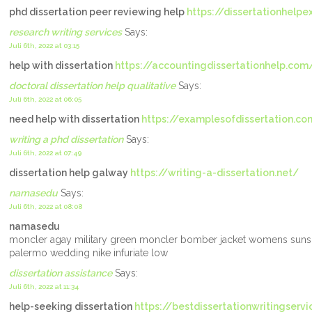
phd dissertation peer reviewing help
https://dissertationhelp
research writing services
Says:
Juli 6th, 2022 at 03:15
help with dissertation
https://accountingdissertationhelp.com
doctoral dissertation help qualitative
Says:
Juli 6th, 2022 at 06:05
need help with dissertation
https://examplesofdissertation.c
writing a phd dissertation
Says:
Juli 6th, 2022 at 07:49
dissertation help galway
https://writing-a-dissertation.net/
namasedu
Says:
Juli 6th, 2022 at 08:08
namasedu
moncler agay military green moncler bomber jacket womens suns gr
palermo wedding nike infuriate low
dissertation assistance
Says:
Juli 6th, 2022 at 11:34
help-seeking dissertation
https://bestdissertationwritingservi