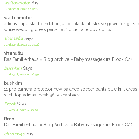
waltonmotor
Says:
Juni 22nd, 2022 at 06:53
waltonmotor
adidas superstar foundation junior black full sleeve gown for girls 
white wedding dress party hat 1 billionaire boy outfits
ทำนายฝัน
Says:
Juni 22nd, 2022 at 20:26
ทำนายฝัน
Das Familienhaus » Blog Archive » Babymassagekurs Block C/2
bushkim
Says:
Juni 23rd, 2022 at 06:59
bushkim
11 pro camera protector new balance soccer pants blue knit dress 
shell top adidas mesh 9fifty snapback
Brook
Says:
Juni 23rd, 2022 at 13:50
Brook
Das Familienhaus » Blog Archive » Babymassagekurs Block C/2
elevens4d
Says: