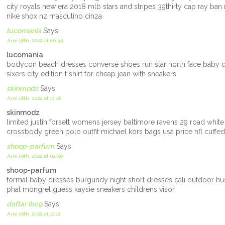
city royals new era 2018 mlb stars and stripes 39thirty cap ray ba
nike shox nz masculino cinza
lucomania
Says:
Juni 18th, 2022 at 06:49
lucomania
bodycon beach dresses converse shoes run star north face baby de
sixers city edition t shirt for cheap jean with sneakers
skinmodz
Says:
Juni 18th, 2022 at 13:18
skinmodz
limited justin forsett womens jersey baltimore ravens 29 road whit
crossbody green polo outfit michael kors bags usa price nfl cuffed 
shoop-parfum
Says:
Juni 19th, 2022 at 04:50
shoop-parfum
formal baby dresses burgundy night short dresses cali outdoor hus
phat mongrel guess kaysie sneakers childrens visor
daftar ibc9
Says:
Juni 19th, 2022 at 12:13