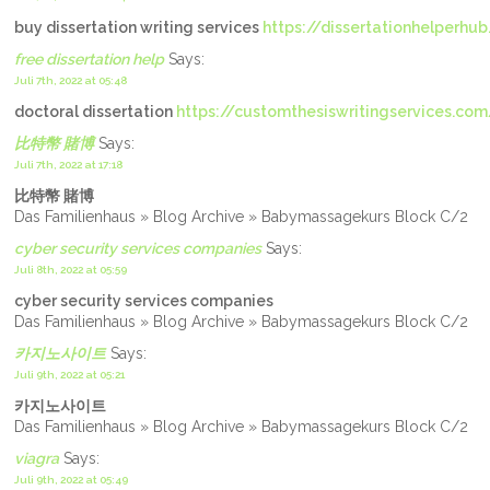
buy dissertation writing services
https://dissertationhelperhu
free dissertation help
Says:
Juli 7th, 2022 at 05:48
doctoral dissertation
https://customthesiswritingservices.com
比特幣 賭博
Says:
Juli 7th, 2022 at 17:18
比特幣 賭博
Das Familienhaus » Blog Archive » Babymassagekurs Block C/2
cyber security services companies
Says:
Juli 8th, 2022 at 05:59
cyber security services companies
Das Familienhaus » Blog Archive » Babymassagekurs Block C/2
카지노사이트
Says:
Juli 9th, 2022 at 05:21
카지노사이트
Das Familienhaus » Blog Archive » Babymassagekurs Block C/2
viagra
Says:
Juli 9th, 2022 at 05:49