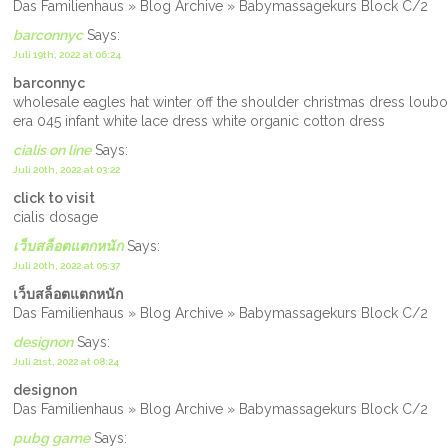
Das Familienhaus » Blog Archive » Babymassagekurs Block C/2
barconnyc
Says:
Juli 19th, 2022 at 06:24
barconnyc
wholesale eagles hat winter off the shoulder christmas dress loubout
era 045 infant white lace dress white organic cotton dress
cialis on line
Says:
Juli 20th, 2022 at 03:22
click to visit
cialis dosage
เว็บสล็อตแตกหนัก
Says:
Juli 20th, 2022 at 05:37
เว็บสล็อตแตกหนัก
Das Familienhaus » Blog Archive » Babymassagekurs Block C/2
designon
Says:
Juli 21st, 2022 at 08:24
designon
Das Familienhaus » Blog Archive » Babymassagekurs Block C/2
pubg game
Says: