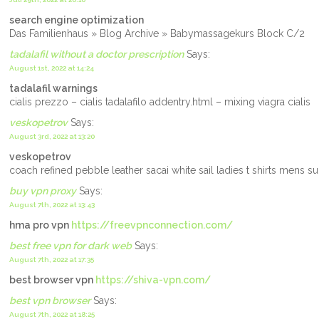
search engine optimization
Das Familienhaus » Blog Archive » Babymassagekurs Block C/2
tadalafil without a doctor prescription
Says:
August 1st, 2022 at 14:24
tadalafil warnings
cialis prezzo – cialis tadalafilo addentry.html – mixing viagra cialis
veskopetrov
Says:
August 3rd, 2022 at 13:20
veskopetrov
coach refined pebble leather sacai white sail ladies t shirts mens 
buy vpn proxy
Says:
August 7th, 2022 at 13:43
hma pro vpn
https://freevpnconnection.com/
best free vpn for dark web
Says:
August 7th, 2022 at 17:35
best browser vpn
https://shiva-vpn.com/
best vpn browser
Says:
August 7th, 2022 at 18:25