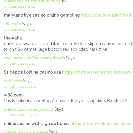
online casino deposit bonus
Says:
Juli 25th, 2022 at 23:18
maryland live casino online gambling
https://onlinecasinofort
thewaha
Says:
Juli 25th, 2022 at 23:41
thewaha
dunk low swarovski predator freak nike toki slip on canvas noir dal
torch 980 camouflage boston red sox fitted hat list 5e
real money online casino florida
Says:
Juli 26th, 2022 at 01:22
$1 deposit online casino usa
https://newlasvegascasinos.com
w88.com
Says:
Juli 26th, 2022 at 02:01
w88.com
Das Familienhaus » Blog Archive » Babymassagekurs Block C/2
online casino best payout
Says:
Juli 26th, 2022 at 04:48
online casino with sign up bonus
https://trust-online-casino.c
online casino freispiele
Says: