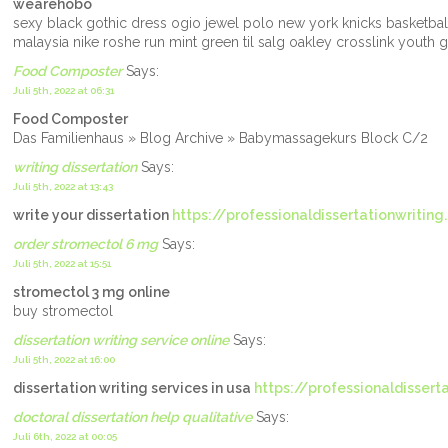
wearehobo
sexy black gothic dress ogio jewel polo new york knicks basketball
malaysia nike roshe run mint green til salg oakley crosslink youth 
Food Composter
Says:
Juli 5th, 2022 at 06:31
Food Composter
Das Familienhaus » Blog Archive » Babymassagekurs Block C/2
writing dissertation
Says:
Juli 5th, 2022 at 13:43
write your dissertation
https://professionaldissertationwriting
order stromectol 6 mg
Says:
Juli 5th, 2022 at 15:51
stromectol 3 mg online
buy stromectol
dissertation writing service online
Says:
Juli 5th, 2022 at 16:00
dissertation writing services in usa
https://professionaldissert
doctoral dissertation help qualitative
Says:
Juli 6th, 2022 at 00:05