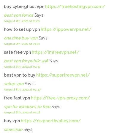
buy cyberghost vpn
https://freehostingvpn.com/
best vpn for ios
Says:
August 7th, 2022 at 21:20
how to set up vpn
https://ippowervpn.net/
one time buy vpn
Says:
August 7th, 2022 at 23:23
safe free vpn
https://imfreevpn.net/
best vpn for public wifi
Says:
August 8th, 2022 at 02:30
best vpn to buy
https://superfreevpn.net/
setup vpn
Says:
August 8th, 2022 at 04:47
free fast vpn
https://free-vpn-proxy.com/
vpn for windows 10 free
Says:
August 8th, 2022 at 07:18
buy vpn
https://rsvpnorthvalley.com/
slowcicle
Says: