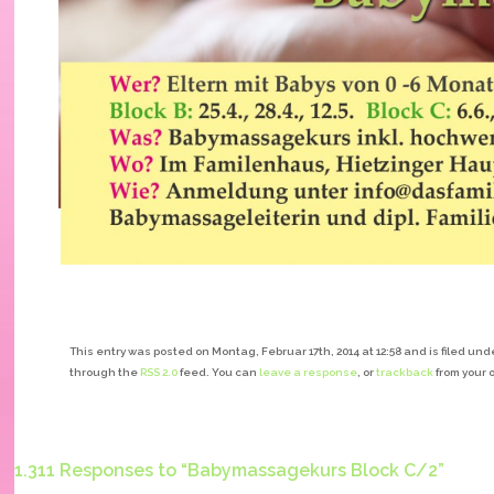
This entry was posted on Montag, Februar 17th, 2014 at 12:58 and is filed und
through the
RSS 2.0
feed. You can
leave a response
, or
trackback
from your 
1.311 Responses to “Babymassagekurs Block C/2”