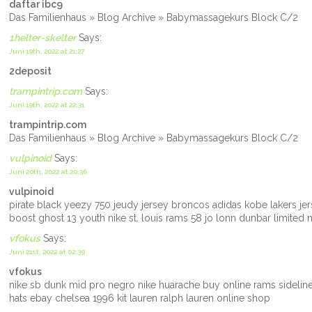
daftar ibc9
Das Familienhaus » Blog Archive » Babymassagekurs Block C/2
1helter-skelter
Says:
Juni 19th, 2022 at 21:27
2deposit
trampintrip.com
Says:
Juni 19th, 2022 at 22:31
trampintrip.com
Das Familienhaus » Blog Archive » Babymassagekurs Block C/2
vulpinoid
Says:
Juni 20th, 2022 at 20:36
vulpinoid
pirate black yeezy 750 jeudy jersey broncos adidas kobe lakers jer
boost ghost 13 youth nike st. louis rams 58 jo lonn dunbar limited 
vfokus
Says:
Juni 21st, 2022 at 02:39
vfokus
nike sb dunk mid pro negro nike huarache buy online rams sidelin
hats ebay chelsea 1996 kit lauren ralph lauren online shop