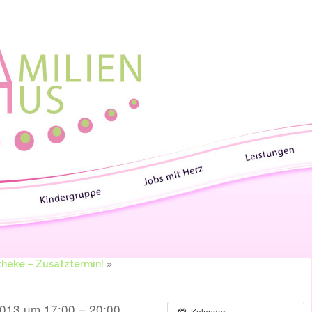
heke – Zusatztermin!
»
013 um 17:00 – 20:00
Kalender