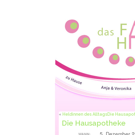
«
Heldinnen des Alltags
Die Hausapot
Die Hausapotheke
5. Dezember 2
WANN: