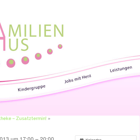
heke – Zusatztermin!
»
013 um 17:00 – 20:00
Kalender