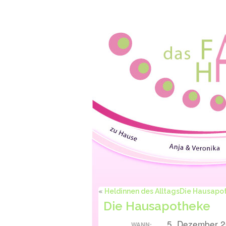
«
Heldinnen des Alltags
Die Hausapot
Die Hausapotheke
5. Dezember 2
WANN: